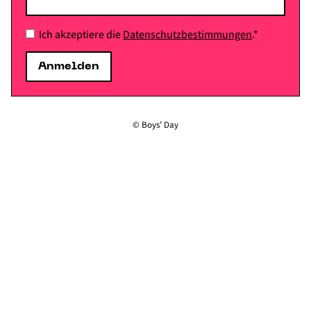
Ich akzeptiere die
Daten­schutz­bestimmungen
.*
© Boys’ Day